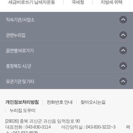
세금바로쓰기 납세자운동
국세청
지방세 위택스
직속기관/사업소
관련누리집
읍면별 바로가기
충청북도 시/군
유관기관 및 기타
개인정보처리방침
전화번호 안내
찾아오시는길
누리집 도우미
[28026] 충북 괴산군 괴산읍 임꺽정로 90
대표전화
:
043-830-3114
야간당직실
:
043-830-3222~3
팩
스
:
043-832-8929