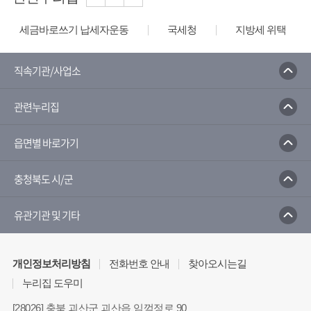
세금바로쓰기 납세자운동
국세청
지방세 위택스
직속기관/사업소
관련누리집
읍면별 바로가기
충청북도 시/군
유관기관 및 기타
개인정보처리방침
전화번호 안내
찾아오시는길
누리집 도우미
[28026] 충북 괴산군 괴산읍 임꺽정로 90