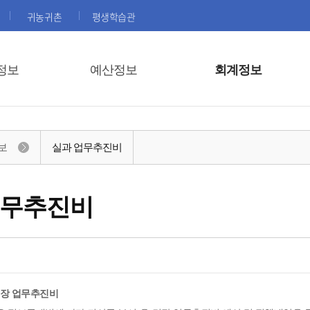
귀농귀촌
평생학습관
정보
예산정보
회계정보
보
실과 업무추진비
업무추진비
면장 업무추진비