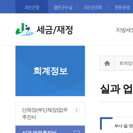
괴산군청
열린군수실
괴산군의회
문화관광
세금/재정
지방세
회계정
회계정보
실과 
단체장(부단체장)업무
추진비
부서·읍·