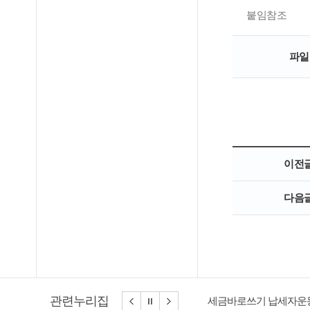
붙임참조
파일
이전
다음
관련누리집
세금바로쓰기 납세자운