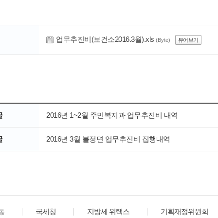
업무추진비(보건소2016.3월).xls
(Byte)
뷰어보기
글
2016년 1~2월 주민복지과 업무추진비 내역
글
2016년 3월 불정면 업무추진비 집행내역
동
국세청
지방세 위택스
기획재정위원회