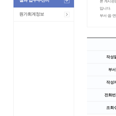
실과 업무추진비
본 게시판
입니다.
원가회계정보
부서·읍·
작성
부서
작성
전화번
조회