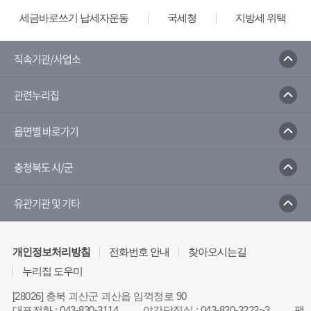
세금바로쓰기 납세자운동
국세청
지방세 위택스
직속기관/사업소
관련누리집
읍면별 바로가기
충청북도 시/군
유관기관 및 기타
개인정보처리방침
전화번호 안내
찾아오시는길
누리집 도우미
[28026] 충북 괴산군 괴산읍 임꺽정로 90
대표전화
:
043-830-3114
야간당직실
:
043-830-3222~3
팩