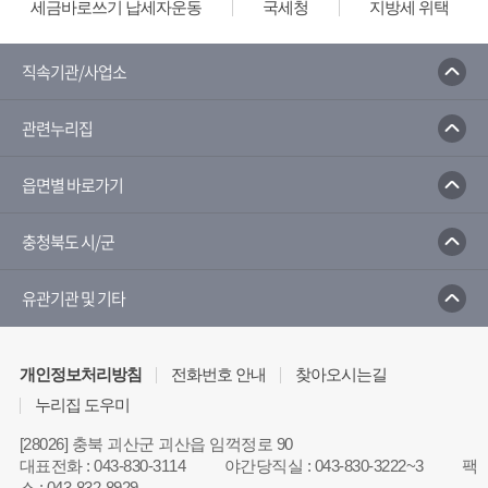
세금바로쓰기 납세자운동
국세청
지방세 위택스
직속기관/사업소
관련누리집
읍면별 바로가기
충청북도 시/군
유관기관 및 기타
개인정보처리방침
전화번호 안내
찾아오시는길
누리집 도우미
[28026] 충북 괴산군 괴산읍 임꺽정로 90
대표전화
:
043-830-3114
야간당직실
:
043-830-3222~3
팩
스
:
043-832-8929