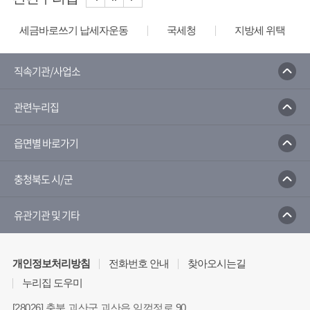
세금바로쓰기 납세자운동
국세청
지방세 위택스
직속기관/사업소
관련누리집
읍면별 바로가기
충청북도 시/군
유관기관 및 기타
개인정보처리방침
전화번호 안내
찾아오시는길
누리집 도우미
[28026] 충북 괴산군 괴산읍 임꺽정로 90