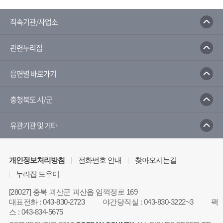
농사로
농수산식품수출지원정보
한국농수산식품유통공사
농산물유통정보
직속기관/사업소
농림축산식품부
농촌진흥청
관련누리집
농촌진흥청 전자민원 포털서비스
국가농작물병해충 관리시스템
읍면별 바로가기
충청북도 시/군
유관기관 및 기타
개인정보처리방침
전화번호 안내
찾아오시는길
누리집 도우미
[28027] 충북 괴산군 괴산읍 임꺽정로 169
대표전화
:
043-830-2723
야간당직실
:
043-830-3222~3
팩
스
:
043-834-5675