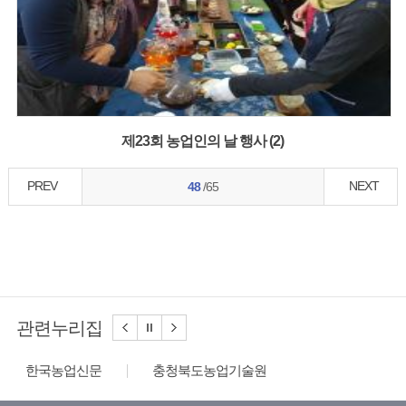
제23회 농업인의 날 행사 (2)
PREV
NEXT
48
/65
관련누리집
충청북도농업기술원
농수산식품수출지원정보