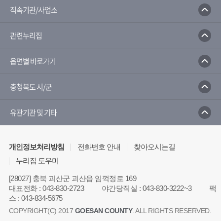
유통공사
농산물유통정보
직속기관/사업소
농촌진흥청
관련누리집
민원 포털서비스
 관리시스템
한국농업신문
읍면별 바로가기
충청북도 시/군
유관기관 및 기타
개인정보처리방침
전화번호 안내
찾아오시는길
누리집 도우미
[28027] 충북 괴산군 괴산읍 임꺽정로 169
대표전화
:
043-830-2723
야간당직실
:
043-830-3222~3
팩
스
:
043-834-5675
COPYRIGHT(C) 2017
GOESAN COUNTY
. ALL RIGHTS RESERVED.