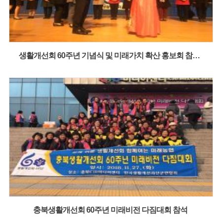
생활개선회 60주년 기념식 및 미래가치 확산 홍보회 참석(최혜진 회장 정부포상)
충북생활개선회 60주년 미래비전 다짐대회 참석