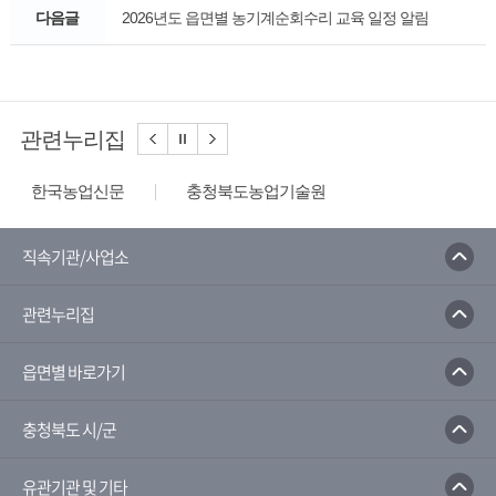
다음글
2026년도 읍면별 농기계순회수리 교육 일정 알림
관련누리집
한국농업신문
충청북도농업기술원
농사로
농수산식품수출지원정보
한국농수산식품유통공사
농산물유통정보
직속기관/사업소
농림축산식품부
농촌진흥청
관련누리집
농촌진흥청 전자민원 포털서비스
국가농작물병해충 관리시스템
읍면별 바로가기
충청북도 시/군
유관기관 및 기타