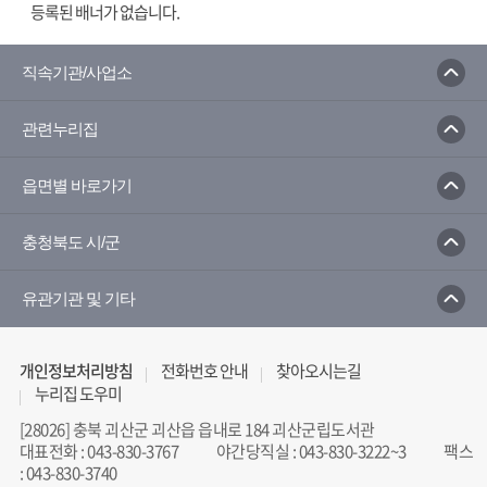
등록된 배너가 없습니다.
직속기관/사업소
관련누리집
읍면별 바로가기
충청북도 시/군
유관기관 및 기타
개인정보처리방침
전화번호 안내
찾아오시는길
누리집 도우미
[28026] 충북 괴산군 괴산읍 읍내로 184 괴산군립도서관
대표전화
:
043-830-3767
야간당직실
:
043-830-3222~3
팩스
:
043-830-3740