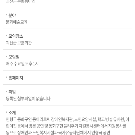
괴산군 문화동아리
분야
문화예술교육
모임장소
괴산군 보훈회관
모임일
매주 수요일 오후 1시
홈페이지
파일
등록된 첨부파일이 없습니다.
소개
인형극 동화구연 동아리로써 장애인복지관, 노인요양시설, 학교 병설 유치원, 어
린이집 등에서 방문 공연 및 동화구현 들려주기 자원봉사센터에서 자원봉사활
동으로 장애인과 노인복지시설과 국가유공자단체에서 인형극 공연