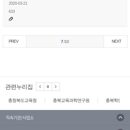
2020-03-21
633
PREV
NEXT
7
/10
관련누리집
충청북도교육청
충북교육과학연구원
충북학생교육
직속기관/사업소