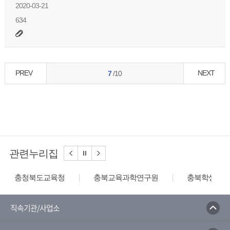
2020-03-21
634
PREV
NEXT
7
/10
관련누리집
충청북도교육청
충북교육과학연구원
충북학생교육
직속기관/사업소