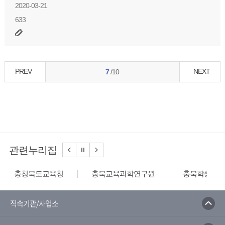
2020-03-21
633
PREV
NEXT
7
/10
관련누리집
충청북도교육청
충북교육과학연구원
충북학생교육
직속기관/사업소