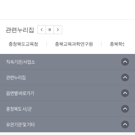
관련누리집
충청북도교육청
충북교육과학연구원
충북학생교육
직속기관/사업소
관련누리집
읍면별 바로가기
충청북도 시/군
유관기관 및 기타