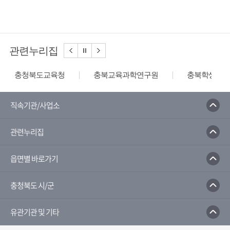
관련누리집
충청북도교육청
충북교육과학연구원
충북학생교육
직속기관/사업소
관련누리집
읍면별 바로가기
충청북도 시/군
유관기관 및 기타