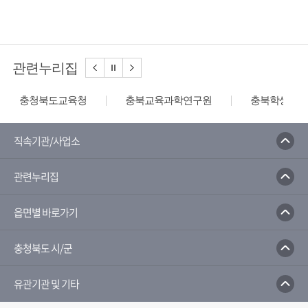
관련누리집
충청북도교육청
충북교육과학연구원
충북학생교육
직속기관/사업소
관련누리집
읍면별 바로가기
충청북도 시/군
유관기관 및 기타