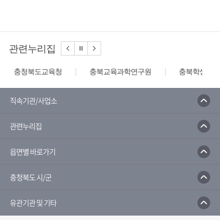
관련누리집
충청북도교육청
충북교육과학연구원
충북학생교육
직속기관/사업소
관련누리집
읍면별 바로가기
충청북도 시/군
유관기관 및 기타