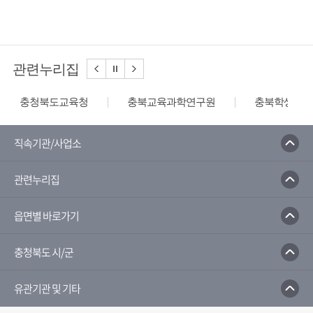
관련누리집
충청북도교육청
충북교육과학연구원
충북학생교육
직속기관/사업소
관련누리집
읍면별 바로가기
충청북도 시/군
유관기관 및 기타