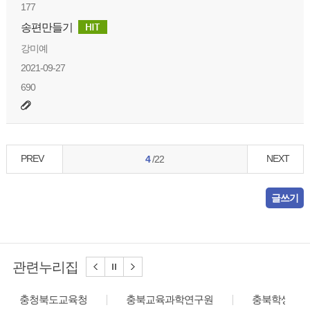
177
송편만들기
강미예
2021-09-27
690
PREV
NEXT
4
/22
글쓰기
관련누리집
충청북도교육청
충북교육과학연구원
충북학생교육