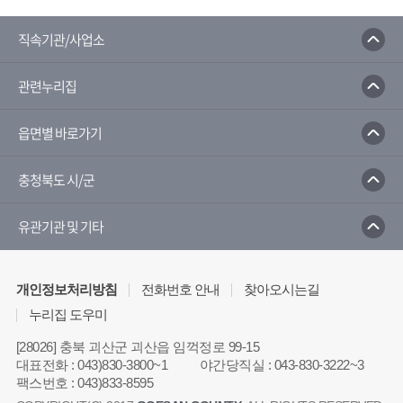
직속기관/사업소
관련누리집
읍면별 바로가기
충청북도 시/군
유관기관 및 기타
개인정보처리방침
전화번호 안내
찾아오시는길
누리집 도우미
[28026] 충북 괴산군 괴산읍 임꺽정로 99-15
대표전화
:
043)830-3800~1
야간당직실
:
043-830-3222~3
팩스번호
:
043)833-8595