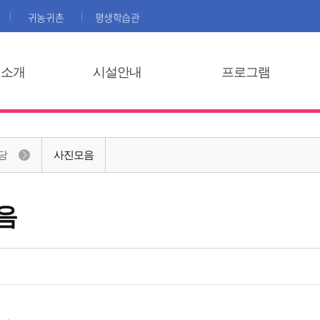
귀농귀촌
평생학습관
집소개
시설안내
프로그램
당
사진모음
음