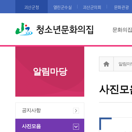
괴산군청
열린군수실
괴산군의회
문화관광
청소년문화의집
문화의
알림마
알림마당
사진모
공지사항
사진모음