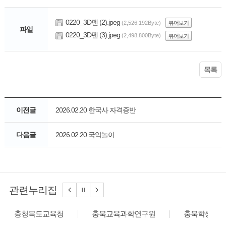
0220_3D펜 (2).jpeg
(2,526,192Byte)
뷰어보기
파일
0220_3D펜 (3).jpeg
(2,498,800Byte)
뷰어보기
목록
이전글
2026.02.20 한국사 자격증반
다음글
2026.02.20 국악놀이
관련누리집
충청북도교육청
충북교육과학연구원
충북학생교육