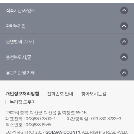
직속기관/사업소
관련누리집
읍면별 바로가기
충청북도 시/군
유관기관 및 기타
개인정보처리방침
전화번호 안내
찾아오시는길
누리집 도우미
[28026] 충북 괴산군 괴산읍 임꺽정로 99-15
대표전화
:
043)830-3800~1
야간당직실
:
043-830-3222~3
팩스번호
:
043)833-8595
COPYRIGHT(C) 2017
GOESAN COUNTY
. ALL RIGHTS RESERVED.