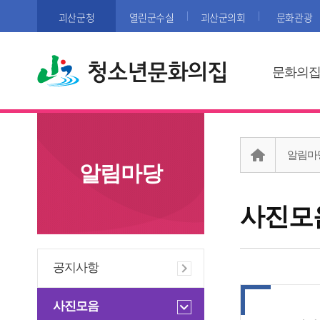
괴산군청
열린군수실
괴산군의회
문화관광
청소년문화의집
문화의
알림마
알림마당
사진모
공지사항
사진모음