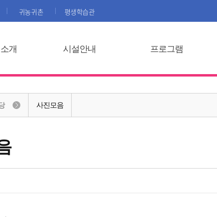
귀농귀촌
평생학습관
집소개
시설안내
프로그램
당
사진모음
음