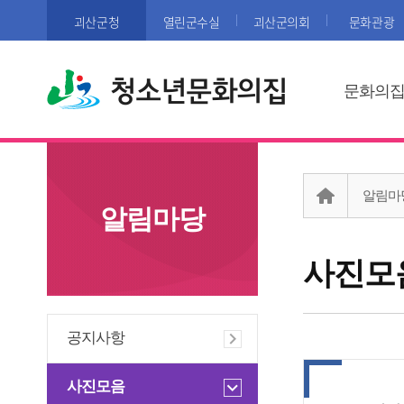
괴산군청
열린군수실
괴산군의회
문화관광
청소년문화의집
문화의
알림마
알림마당
사진모
공지사항
사진모음