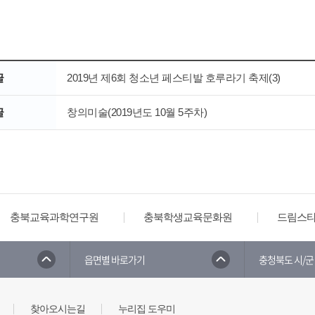
글
2019년 제6회 청소년 페스티발 호루라기 축제(3)
글
창의미술(2019년도 10월 5주차)
충북교육과학연구원
충북학생교육문화원
드림스
읍면별 바로가기
충청북도 시/군
찾아오시는길
누리집 도우미