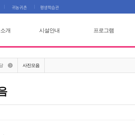
귀농귀촌
평생학습관
집소개
시설안내
프로그램
당
사진모음
음