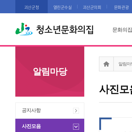
괴산군청
열린군수실
괴산군의회
문화관광
청소년문화의집
문화의
알림마
알림마당
사진모
공지사항
사진모음