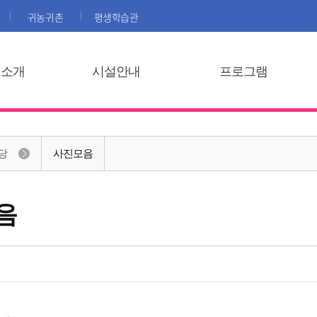
귀농귀촌
평생학습관
집소개
시설안내
프로그램
당
사진모음
음