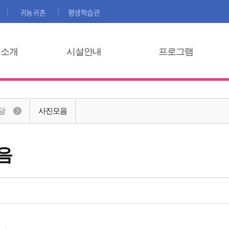
귀농귀촌
평생학습관
집소개
시설안내
프로그램
당
사진모음
음