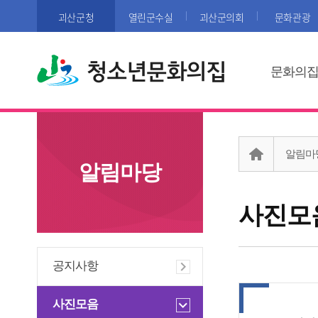
괴산군청
열린군수실
괴산군의회
문화관광
청소년문화의집
문화의
알림마
알림마당
사진모
공지사항
사진모음