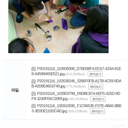
P20191116_110935008_D78D08F4-EC67-433A-81E
8-A4588465E521.jpg
(513,262Byte)
뷰어보기
P20191116_102638246_3286F0FB-A17B-4C59-9DA
B-A208E4601F40.jpg
(775,062Byte)
뷰어보기
파일
P20191116_103903798_D9DBC874-6EF5-425D-9D
F9-3240FE6C2089.jpg
(481,622Byte)
뷰어보기
P20191116_105910595_F1C0653E-F07E-4BA5-BB8
3-3E0DE115DCAD.jpg
(639,220Byte)
뷰어보기