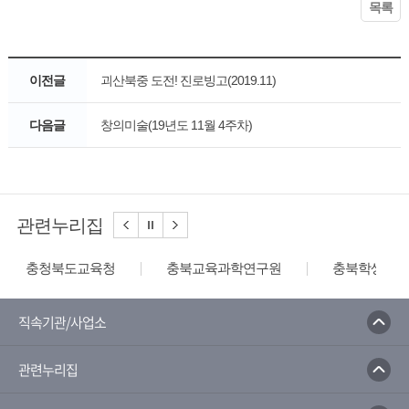
목록
이전글
괴산북중 도전! 진로빙고(2019.11)
다음글
창의미술(19년도 11월 4주차)
관련누리집
충청북도교육청
충북교육과학연구원
충북학생교육
직속기관/사업소
관련누리집