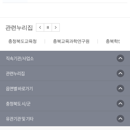
관련누리집
충청북도교육청
충북교육과학연구원
충북학생교육
직속기관/사업소
관련누리집
읍면별 바로가기
충청북도 시/군
유관기관 및 기타