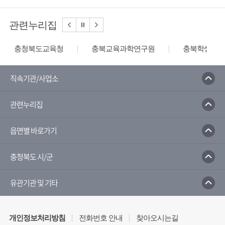
관련누리집
충청북도교육청
충북교육과학연구원
충북학생교육
직속기관/사업소
관련누리집
읍면별 바로가기
충청북도 시/군
유관기관 및 기타
개인정보처리방침
전화번호 안내
찾아오시는길