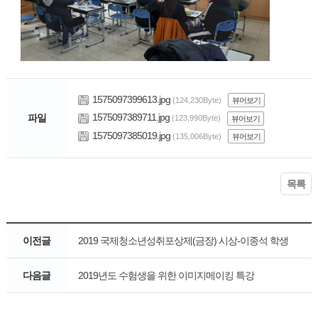
1575097399613.jpg
(124,230Byte)
뷰어보기
1575097389711.jpg
파일
(123,990Byte)
뷰어보기
1575097385019.jpg
(135,006Byte)
뷰어보기
목록
이전글
2019 국제청소년성취포상제(금장) 시상-이종석 학생
다음글
2019년도 수험생을 위한 이미지메이킹 특강