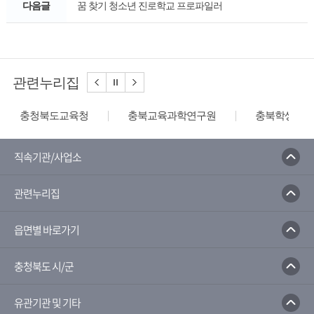
다음글
꿈 찾기 청소년 진로학교 프로파일러
관련누리집
충청북도교육청
충북교육과학연구원
충북학생교육
직속기관/사업소
관련누리집
읍면별 바로가기
충청북도 시/군
유관기관 및 기타