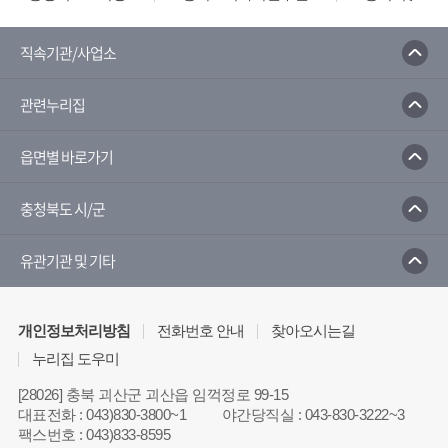
직속기관/사업소
관련누리집
읍면별 바로가기
충청북도 시/군
유관기관 및 기타
개인정보처리방침
전화번호 안내
찾아오시는길
누리집 도우미
[28026] 충북 괴산군 괴산읍 임꺽정로 99-15
대표전화
:
043)830-3800~1
야간당직실
:
043-830-3222~3
팩스번호
:
043)833-8595