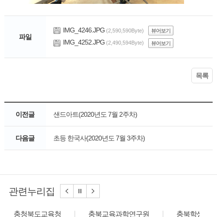
IMG_4246.JPG
(2,590,590Byte)
뷰어보기
파일
IMG_4252.JPG
(2,490,594Byte)
뷰어보기
목록
이전글
샌드아트(2020년도 7월 2주차)
다음글
초등 한국사(2020년도 7월 3주차)
관련누리집
충청북도교육청
충북교육과학연구원
충북학생교육