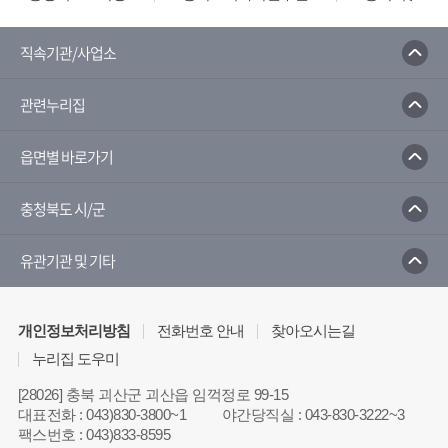
직속기관/사업소
관련누리집
읍면별 바로가기
충청북도 시/군
유관기관 및 기타
개인정보처리방침
전화번호 안내
찾아오시는길
누리집 도우미
[28026] 충북 괴산군 괴산읍 임꺽정로 99-15
대표전화
:
043)830-3800~1
야간당직실
:
043-830-3222~3
팩스번호
:
043)833-8595