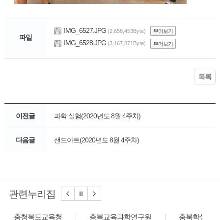
IMG_6527.JPG
(2,658,453Byte)
뷰어보기
파일
IMG_6528.JPG
(3,167,871Byte)
뷰어보기
목록
이전글
과학 실험(2020년도 8월 4주차)
다음글
샌드아트(2020년도 8월 4주차)
관련누리집
충청북도교육청
충북교육과학연구원
충북학생교육