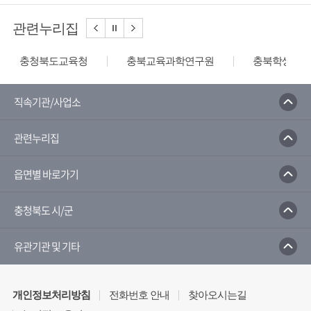
관련누리집
충청북도교육청
충북교육과학연구원
충북학생교육
직속기관/사업소
관련누리집
읍면별 바로가기
충청북도 시/군
유관기관 및 기타
개인정보처리방침
전화번호 안내
찾아오시는길