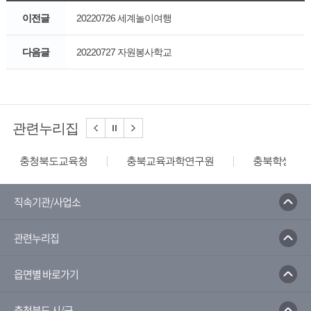
이전글
20220726 세계놀이여행
다음글
20220727 자원봉사학교
관련누리집
충청북도교육청
충북교육과학연구원
충북학생교육
직속기관/사업소
관련누리집
읍면별 바로가기
충청북도 시/군