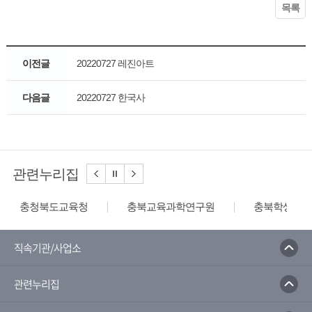
목록
이전글
20220727 레진아트
다음글
20220727 한국사
관련누리집
충청북도교육청
충북교육과학연구원
충북학생교육
직속기관/사업소
관련누리집