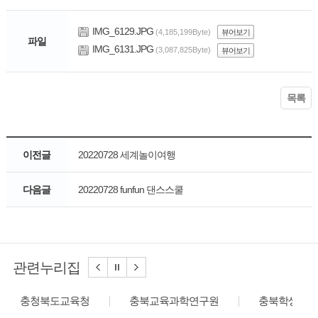
IMG_6129.JPG
(4,185,199Byte)
뷰어보기
파일
IMG_6131.JPG
(3,087,825Byte)
뷰어보기
목록
이전글
20220728 세계놀이여행
다음글
20220728 funfun 댄스스쿨
관련누리집
충청북도교육청
충북교육과학연구원
충북학생교육