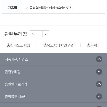
다음글
가족과함께하는 케이크&카네이션
관련누리집
충청북도교육청
충북교육과학연구원
충북학생교육
직속기관/사업소
관련누리집
읍면별 바로가기
충청북도 시/군