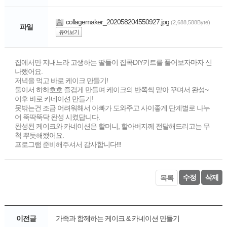
collagemaker_202058204550927.jpg
(2,688,588Byte)
파일
뷰어보기
집에서만 지내느라 고생하는 딸들이 집콕DIY키트를 풀어보자마자 신
나했어요.
저녁을 먹고 바로 케이크 만들기!
둘이서 하하호호 즐겁게 만들며 케이크의 반쪽씩 맡아 꾸며서 완성~
이후 바로 카네이션 만들기!
못밖는건 조금 어려워해서 아빠가 도와주고 사이좋게 단계별로 나누
어 뚝딱뚝닥 완성 시켰답니다.
완성된 케이크와 카네이션은 할머니, 할아버지께 전달해드리고는 무
척 뿌듯해했어요.
프로그램 준비해주셔서 감사합니다!!!
수정
삭제
목록
이전글
가족과 함께하는 케이크 & 카네이션 만들기