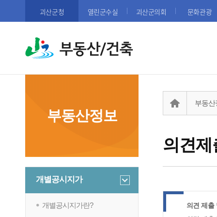
괴산군청
열린군수실
괴산군의회
문화관광
부동산/건축
부동산
부동산정보
의견제
개별공시지가
개별공시지가란?
의견 제출