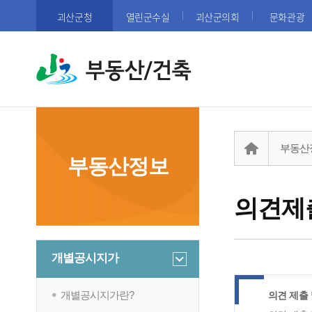
괴산군청
열린군수실
괴산군의회
문화관광
부동산/건축
부동산
부동산정보
의견제
개별공시지가
개별공시지가란?
의견 제출