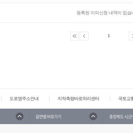
등록된 이의신청 내역이 없습
1
도로명주소안내
지적측량바로처리센터
국토교
바른땅(지적재조사시스템)
대법원인터넷등기소
읍면별 바로가기
충청북도 시/군