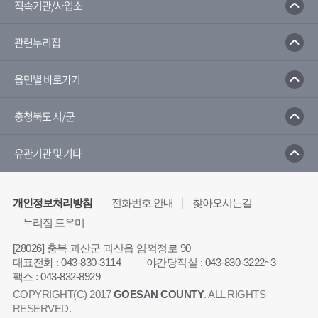
직속기관/사업소
관련누리집
읍면별 바로가기
충청북도 시/군
유관기관 및 기타
개인정보처리방침
전화번호 안내
찾아오시는길
누리집 도우미
[28026] 충북 괴산군 괴산읍 임꺽정로 90
대표전화
:
043-830-3114
야간당직실
:
043-830-3222~3
팩스
:
043-832-8929
COPYRIGHT(C) 2017
GOESAN COUNTY
. ALL RIGHTS
RESERVED.