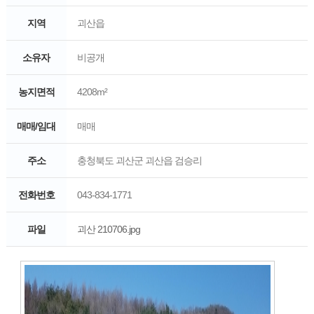
지역
괴산읍
소유자
비공개
농지면적
4208m²
매매/임대
매매
주소
충청북도 괴산군 괴산읍 검승리
전화번호
043-834-1771
파일
괴산 210706.jpg