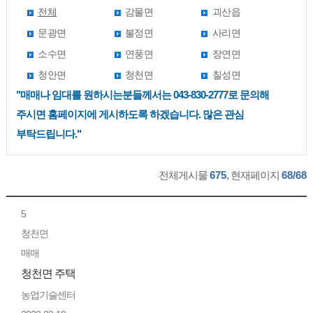
전체
감물면
괴산읍
문광면
불정면
사리면
소수면
연풍면
장연면
청안면
청천면
칠성면
"매매나 임대를 원하시는분들께서는 043-830-2777로 문의해
주시면 홈페이지에 게시하도록 하겠습니다. 많은 관심
부탁드립니다."
전체게시물
675
, 현재페이지
68/68
5
청천면
매매
청천면 주택
농업기술센터