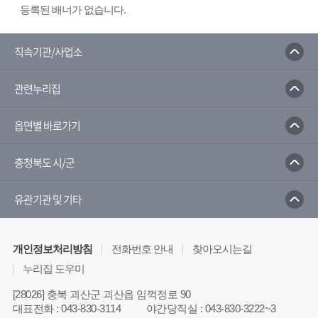
등록된 배너가 없습니다.
직속기관/사업소
관련누리집
읍면별 바로가기
충청북도 시/군
유관기관 및 기타
개인정보처리방침
전화번호 안내
찾아오시는길
누리집 도우미
[28026] 충북 괴산군 괴산읍 임꺽정로 90
대표전화
:
043-830-3114
야간당직실
:
043-830-3222~3