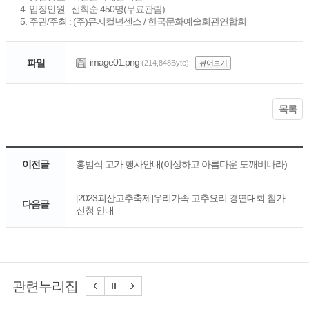
4. 입장인원 : 선착순 450명(무료관람)
5. 주관/주최 : (주)뮤지컬넌센스 / 한국문화예술회관연합회
image01.png
파일
(214,848Byte)
뷰어보기
목록
이전글
홍범식 고가 행사안내(이상하고 아름다운 도깨비나라)
[2023괴산고추축제]우리가족 고추요리 경연대회 참가
다음글
신청 안내
관련누리집