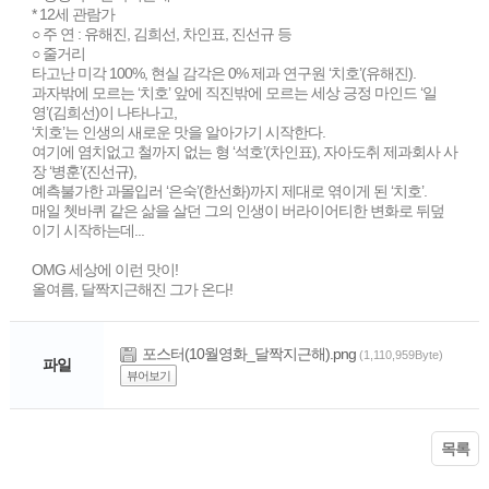
* 12세 관람가
○ 주 연 : 유해진, 김희선, 차인표, 진선규 등
○ 줄거리
타고난 미각 100%, 현실 감각은 0% 제과 연구원 ‘치호’(유해진).
과자밖에 모르는 ‘치호’ 앞에 직진밖에 모르는 세상 긍정 마인드 ‘일
영’(김희선)이 나타나고,
‘치호’는 인생의 새로운 맛을 알아가기 시작한다.
여기에 염치없고 철까지 없는 형 ‘석호’(차인표), 자아도취 제과회사 사
장 ‘병훈’(진선규),
예측불가한 과몰입러 ‘은숙’(한선화)까지 제대로 엮이게 된 ‘치호’.
매일 쳇바퀴 같은 삶을 살던 그의 인생이 버라이어티한 변화로 뒤덮
이기 시작하는데...
OMG 세상에 이런 맛이!
올여름, 달짝지근해진 그가 온다!
포스터(10월영화_달짝지근해).png
(1,110,959Byte)
파일
뷰어보기
목록