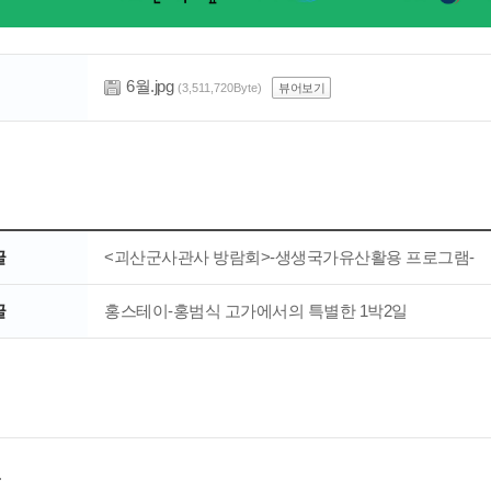
6월.jpg
(3,511,720Byte)
뷰어보기
글
<괴산군사관사 방람회>-생생국가유산활용 프로그램-
글
홍스테이-홍범식 고가에서의 특별한 1박2일
.