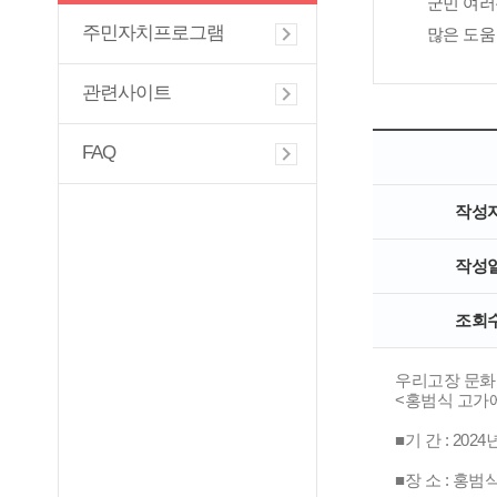
군민 여러
주민자치프로그램
많은 도움
관련사이트
FAQ
작성
작성
조회
우리고장 문화
<홍범식 고가
■기 간 : 2024년
■장 소 : 홍범