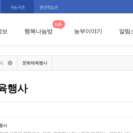
귀농귀촌
평생학습관
정보
행복나눔방
농부이야기
알림
식
문화체육행사
육행사
행사