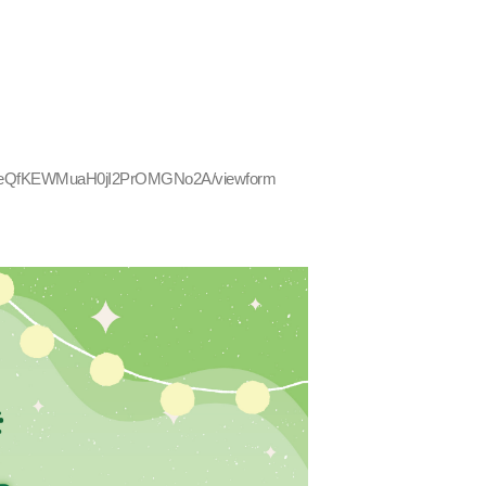
_4ieQfKEWMuaH0jI2PrOMGNo2A/viewform