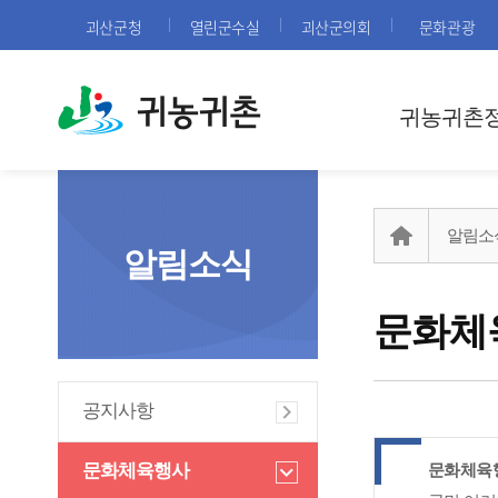
괴산군청
열린군수실
괴산군의회
문화관광
귀농귀촌
귀농귀촌
알림소
알림소식
문화체
공지사항
문화체육행사
문화체육