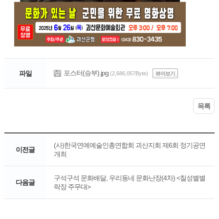
포스터(승부).jpg
파일
(2,686,057Byte)
뷰어보기
목록
(사)한국연예예술인총연합회 괴산지회 제6회 정기공연
이전글
개최
구석구석 문화배달, 우리동네 문화난장(4차) <칠성별별
다음글
락장 주무대>