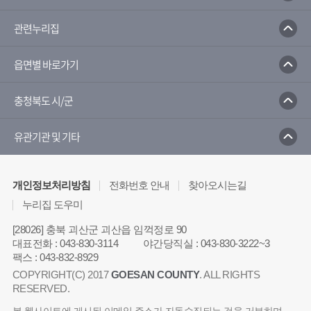
관련누리집
읍면별 바로가기
충청북도 시/군
유관기관 및 기타
개인정보처리방침
전화번호 안내
찾아오시는길
누리집 도우미
[28026] 충북 괴산군 괴산읍 임꺽정로 90
대표전화
:
043-830-3114
야간당직실
:
043-830-3222~3
팩스
:
043-832-8929
COPYRIGHT(C) 2017
GOESAN COUNTY
. ALL RIGHTS
RESERVED.