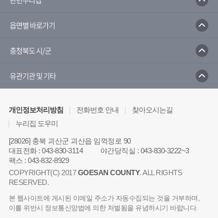
읍면별 바로가기
충청북도 시/군
유관기관 및 기타
개인정보처리방침
전화번호 안내
찾아오시는길
누리집 도우미
[28026] 충북 괴산군 괴산읍 임꺽정로 90
대표전화
:
043-830-3114
야간당직실
:
043-830-3222~3
팩스
:
043-832-8929
COPYRIGHT(C) 2017
GOESAN COUNTY
. ALL RIGHTS
RESERVED.
본 웹사이트에 게시된 이메일 주소가 자동수집되는 것을 거부하며,
이를 위반시 정보통신망법에 의한 처벌됨을 유념하시기 바랍니다.