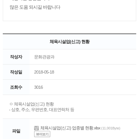
많은 도움 되시길 바랍니다
체육시설업(신고) 현황
작성자
문화관광과
작성일
2018-05-18
조회수
3016
ㅇ 체육시설업(신고) 현황
- 상호, 주소, 우편번호, 대표연락처 등
체육시설업(신고) 업종별 현황.xlsx
(11,001Byte)
파일
뷰어보기