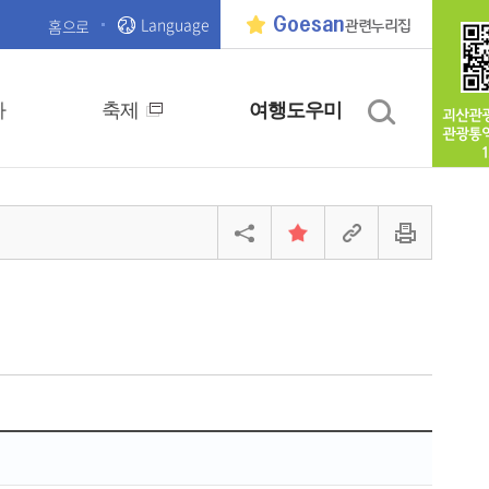
Language
Goesan
홈으로
관련누리집
사
축제
여행도우미
괴산관
관광통
1