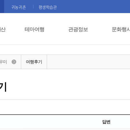
귀농귀촌
평생학습관
괴산
테마여행
관광정보
문화행
우미
여행후기
기
답변