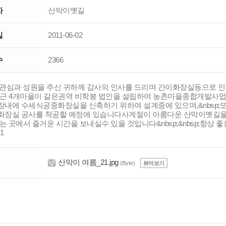
자
산막이옛길
일
2011-06-02
수
2366
정에 관심과 성원을 주신 귀하께 감사의 인사를 드리며 간이화장실등으로
sp;인근 4개마을이 갈은권역 비학봉 법인을 설립하여 농촌마을종합개발사업
차장내에 수세식공중화장실을 신축하기 위하여 설계중에 있으며,&nbsp;또한
공중화장실 공사를 착공할 예정에 있습니다사계절이 아름다운 산막이옛길을 
 곳에서 즐거운 시간을 보내실수 있을 것입니다&nbsp;&nbsp;항상 
산막이 여름_21.jpg
(Byte)
뷰어보기