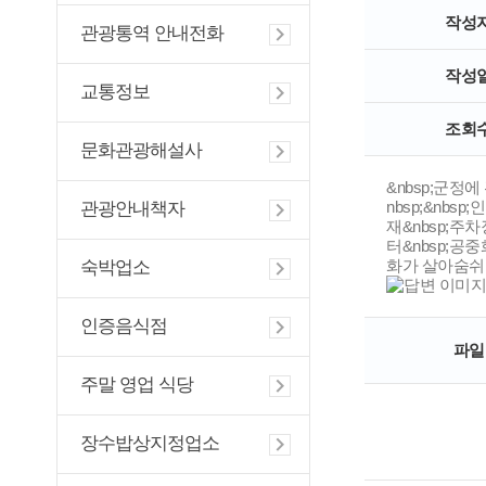
작성
관광통역 안내전화
작성
교통정보
조회
문화관광해설사
&nbsp;군
nbsp;&nb
관광안내책자
재&nbsp;주
터&nbsp;
화가 살아숨쉬는
숙박업소
인증음식점
파일
주말 영업 식당
장수밥상지정업소