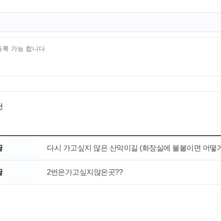
건
글
다시 가고싶지 않은 산막이길 (화장실에 불붙이면 어떻게 
글
2번은가고싶지않은곳??