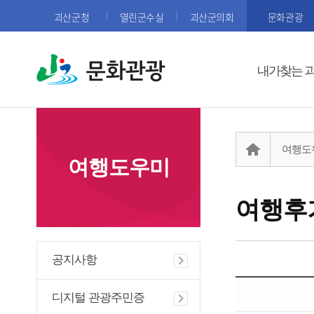
괴산군청
열린군수실
괴산군의회
문화관광
문화관광
내가찾는 
여행도
여행도우미
여행후
공지사항
디지털 관광주민증