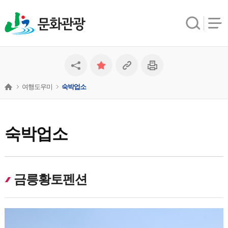
문화관광
여행도우미
숙박업소
숙박업소
금릉황토펜션