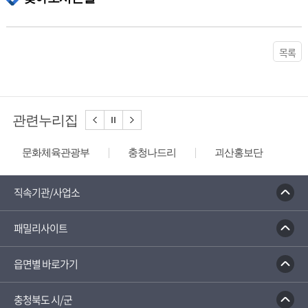
50m
목록
금릉황토펜션
충북 괴산군 청천면 괴산로 11-26 (사담리)
관련누리집
문화체육관광부
충청나드리
괴산홍보단
괴산장터
대한민국 구석구석
디지털 관광주민증
성불산 자연휴양림
직속기관/사업소
농업역사박물관
패밀리사이트
읍면별 바로가기
충청북도 시/군