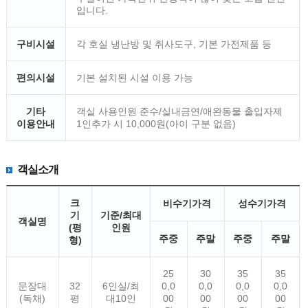
입니다.
구비시설
각 호실 냉난방 및 취사도구, 기본 가전제품 등
편의시설
기본 설치된 시설 이용 가능
기타
객실 사용인원 준수/실내금연/애완동물 출입자제
이용안내
1인추가 시 10,000원(아이 구분 없음)
객실소개
크
비수기가격
성수기가격
기
기준/최대
객실명
(평
인원
주중
주말
주중
주말
형)
25
30
35
35
문장대
32
6인실/최
0,0
0,0
0,0
0,0
(독채)
평
대10인
00
00
00
00