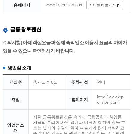
www.krpension.com
홈페이지
사이트 바로가기
금릉황토펜션
주의사항) 아래 객실요금과 실제 숙박업소 이용시 요금의 차이가
있을 수 있으니 확인하시기 바랍니다.
영업점 소개
객실수
총객실수 5실
주차시설
완비
http://www.krp
휴일
홈페이지
ension.com
저희 금릉황토펜션은 속리산 국립공원과 화양동
계곡의 수려한 자연 경관과 더불어 청천면 옆을 흐
영업점소
르는 냇가의 수질이 맑아 다슬기가 많이 서식하고
개
주말이면 가족단위 관광객이 많이 찾는 고급 펜션