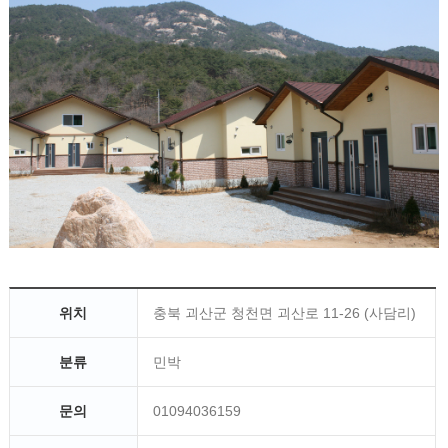
위치
충북 괴산군 청천면 괴산로 11-26 (사담리)
분류
민박
문의
01094036159