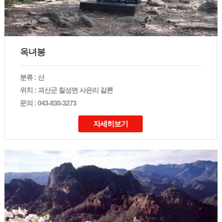
옥녀봉
분류 : 산
위치 : 괴산군 칠성면 사은리 갈론
문의 : 043-830-3273
자세히보기