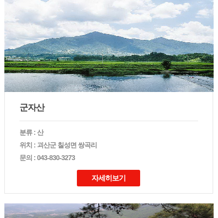
군자산
분류 : 산
위치 : 괴산군 칠성면 쌍곡리
문의 : 043-830-3273
자세히보기