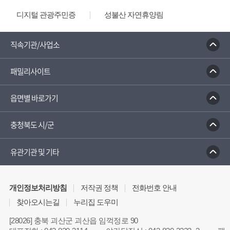
디지털 관광주민증
성불산 자연휴양림
농업역사박물관
문화체육관광부
충청나드리
괴산홍보단
괴산장터
직속기관/사업소
대한민국 구석구석
패밀리사이트
읍면별 바로가기
충청북도 시/군
유관기관 및 기타
개인정보처리방침
저작권 정책
전화번호 안내
찾아오시는길
누리집 도우미
[28026] 충북 괴산군 괴산읍 임꺽정로 90