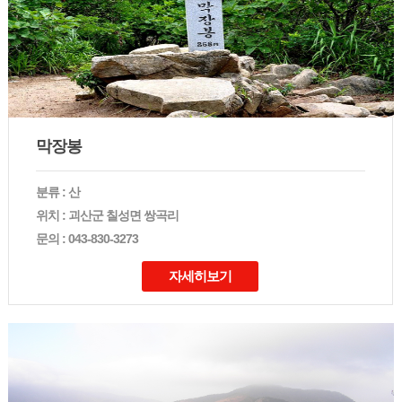
막장봉
분류 : 산
위치 : 괴산군 칠성면 쌍곡리
문의 : 043-830-3273
자세히보기