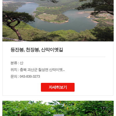
등잔봉, 천장봉, 산막이옛길
분류 : 산
위치 : 충북 괴산군 칠성면 산막이옛...
문의 : 043-830-3273
자세히보기