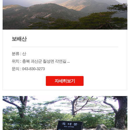
보배산
분류 : 산
위치 : 충북 괴산군 칠성면 각연길 ...
문의 : 043-830-3273
자세히보기