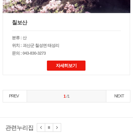
칠보산
분류 : 산
위치 : 괴산군 칠성면 태성리
문의 : 043-830-3273
자세히보기
PREV
NEXT
1
/1
관련누리집