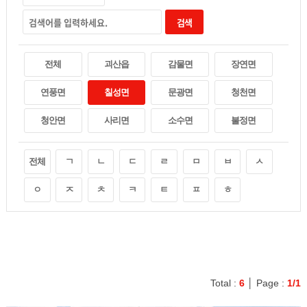
검색
전체
괴산읍
감물면
장연면
연풍면
칠성면
문광면
청천면
청안면
사리면
소수면
불정면
전체
ㄱ
ㄴ
ㄷ
ㄹ
ㅁ
ㅂ
ㅅ
ㅇ
ㅈ
ㅊ
ㅋ
ㅌ
ㅍ
ㅎ
Total :
6
│ Page :
1/1